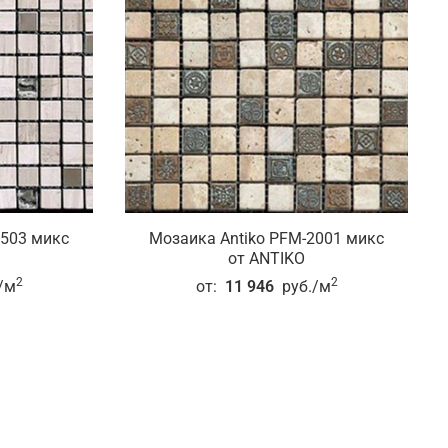
1503 микс
Мозаика Antiko PFM-2001 микс
от ANTIKO
2
2
/м
от:
11 946
руб./м