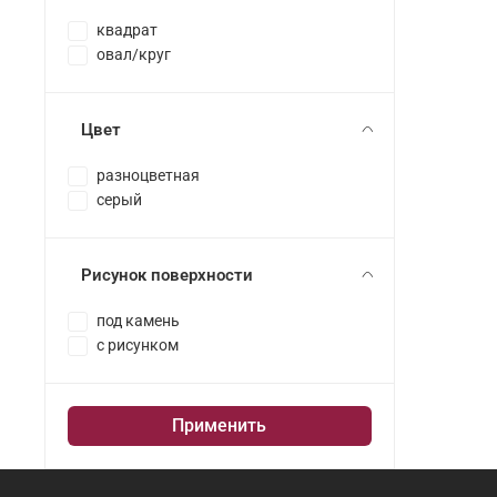
квадрат
овал/круг
Цвет
разноцветная
серый
Рисунок поверхности
под камень
с рисунком
Применить