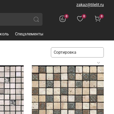
zakaz@tilelit.ru
0
0
0
коль
Спецэлементы