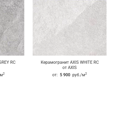
GREY RC
Керамогранит AXIS WHITE RC
от AXIS
2
2
/м
от:
5 900
руб./м