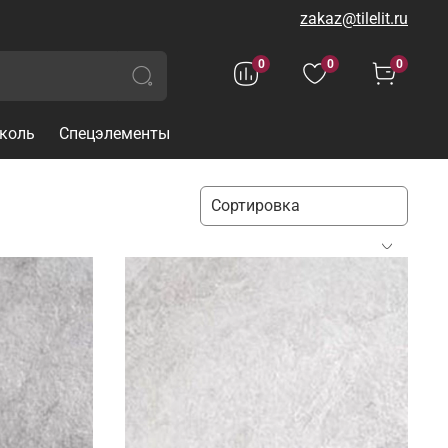
zakaz@tilelit.ru
0
0
0
коль
Спецэлементы