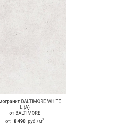
могранит BALTIMORE WHITE
L (A)
от BALTIMORE
2
от:
8 490
руб./м