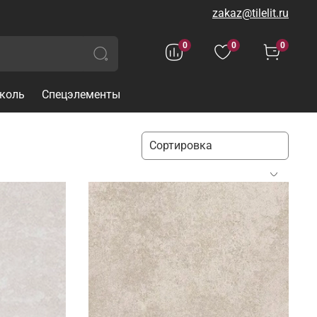
zakaz@tilelit.ru
0
0
0
коль
Спецэлементы