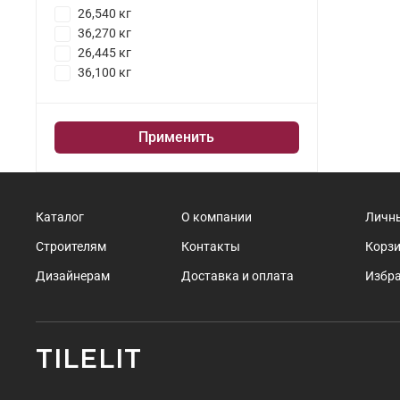
26,540 кг
36,270 кг
26,445 кг
36,100 кг
Применить
Каталог
О компании
Личн
Строителям
Контакты
Корз
Дизайнерам
Доставка и оплата
Избр
TILELIT