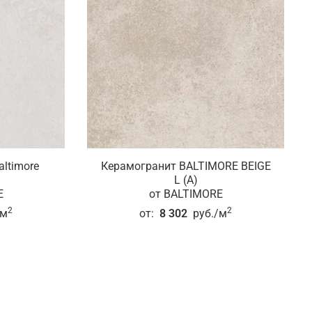
ltimore
Керамогранит BALTIMORE BEIGE
L (A)
E
от BALTIMORE
2
2
/м
от:
8 302
руб./м