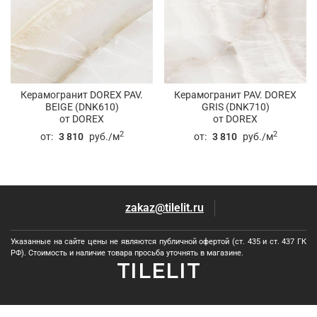
Керамогранит DOREX PAV.
Керамогранит PAV. DOREX
BEIGE (DNK610)
GRIS (DNK710)
от DOREX
от DOREX
2
2
от:
3 810
руб./м
от:
3 810
руб./м
zakaz@tilelit.ru
Указанные на сайте цены не являются публичной офертой (ст. 435 и ст. 437 ГК
РФ). Стоимость и наличие товара просьба уточнять в магазине.
TILELIT