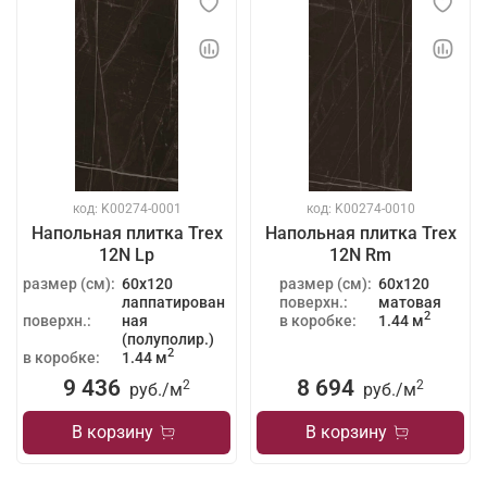
код: K00274-0001
код: K00274-0010
Напольная плитка Trex
Напольная плитка Trex
12N Lp
12N Rm
размер (см):
60x120
размер (см):
60x120
лаппатирован
поверхн.:
матовая
2
поверхн.:
ная
в коробке:
1.44 м
(полуполир.)
2
в коробке:
1.44 м
9 436
8 694
2
2
руб./
м
руб./
м
В корзину
В корзину