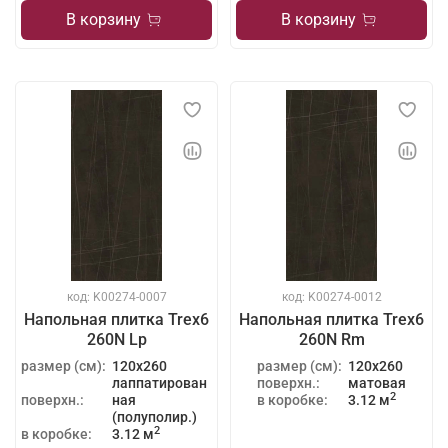
В корзину
В корзину
код: K00274-0007
код: K00274-0012
Напольная плитка Trex6
Напольная плитка Trex6
260N Lp
260N Rm
размер (см):
120x260
размер (см):
120x260
лаппатирован
поверхн.:
матовая
2
поверхн.:
ная
в коробке:
3.12 м
(полуполир.)
2
в коробке:
3.12 м