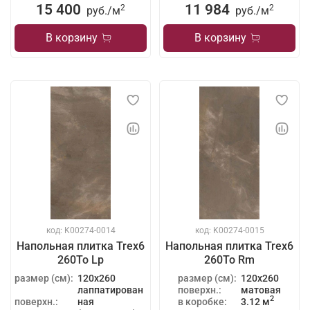
15 400
11 984
2
2
руб./
м
руб./
м
В корзину
В корзину
код: K00274-0014
код: K00274-0015
Напольная плитка Trex6
Напольная плитка Trex6
260To Lp
260To Rm
размер (см):
120x260
размер (см):
120x260
лаппатирован
поверхн.:
матовая
2
поверхн.:
ная
в коробке:
3.12 м