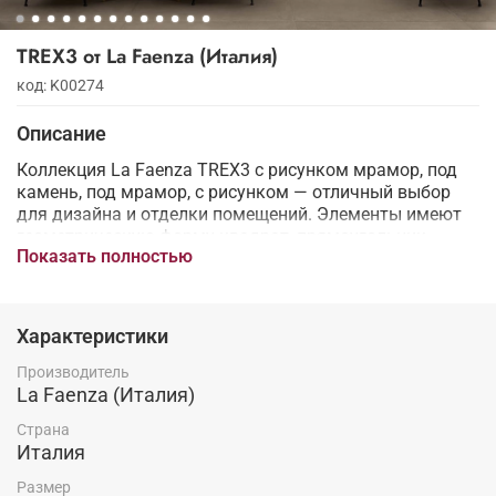
TREX3 от La Faenza (Италия)
код: K00274
Описание
Коллекция La Faenza TREX3 с рисунком мрамор, под
камень, под мрамор, с рисунком — отличный выбор
для дизайна и отделки помещений. Элементы имеют
геометрическую форму квадрат, прямоугольник.
Показать полностью
Материал может быть использован для ванной, для
гостиной, для общественных помещений имеющих
стиль классический, современный, черно-белый.
Характеристики
Производитель
La Faenza (Италия)
Страна
Италия
Размер