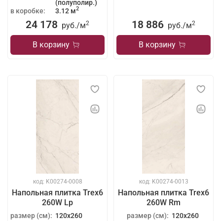
(полуполир.)
2
в коробке:
3.12 м
24 178
18 886
2
2
руб./
м
руб./
м
В корзину
В корзину
код: K00274-0008
код: K00274-0013
Напольная плитка Trex6
Напольная плитка Trex6
260W Lp
260W Rm
размер (см):
120x260
размер (см):
120x260