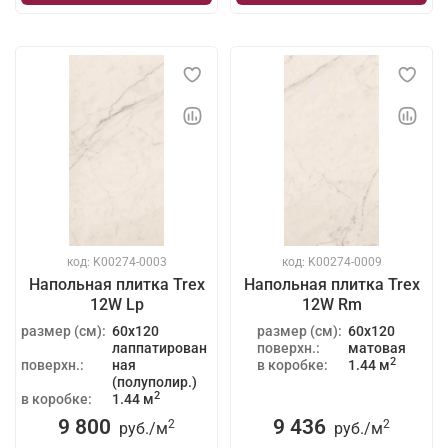
код: K00274-0003
код: K00274-0009
Напольная плитка Trex
Напольная плитка Trex
12W Lp
12W Rm
размер (см):
60x120
размер (см):
60x120
лаппатирован
поверхн.:
матовая
2
поверхн.:
ная
в коробке:
1.44 м
(полуполир.)
2
в коробке:
1.44 м
9 800
9 436
2
2
руб./
м
руб./
м