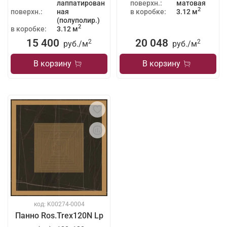
лаппатирован
поверхн.:
матовая
2
поверхн.:
ная
в коробке:
3.12 м
(полуполир.)
2
в коробке:
3.12 м
15 400
20 048
2
2
руб./
м
руб./
м
В корзину
В корзину
код: K00274-0004
Панно Ros.Trex120N Lp