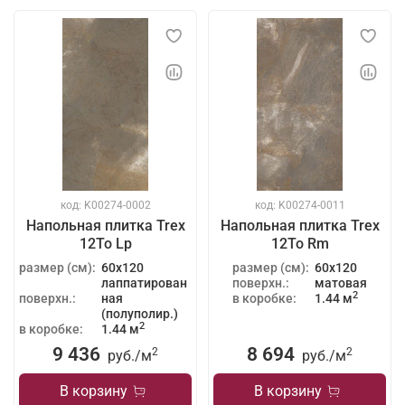
код: K00274-0002
код: K00274-0011
Напольная плитка Trex
Напольная плитка Trex
12To Lp
12To Rm
размер (см):
60x120
размер (см):
60x120
лаппатирован
поверхн.:
матовая
2
поверхн.:
ная
в коробке:
1.44 м
(полуполир.)
2
в коробке:
1.44 м
9 436
8 694
2
2
руб./
м
руб./
м
В корзину
В корзину