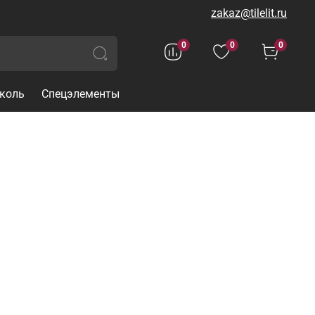
zakaz@tilelit.ru
0
0
0
коль
Спецэлементы