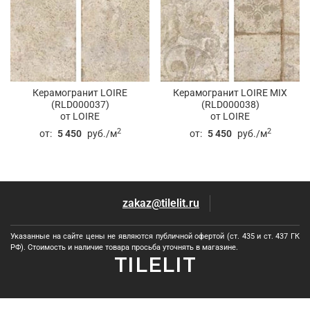
Керамогранит LOIRE
Керамогранит LOIRE MIX
(RLD000037)
(RLD000038)
от LOIRE
от LOIRE
2
2
от:
5 450
руб./м
от:
5 450
руб./м
zakaz@tilelit.ru
Указанные на сайте цены не являются публичной офертой (ст. 435 и ст. 437 ГК
РФ). Стоимость и наличие товара просьба уточнять в магазине.
TILELIT