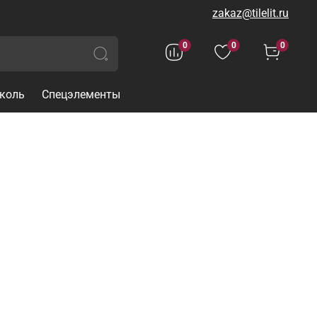
zakaz@tilelit.ru
0
0
0
коль
Спецэлементы