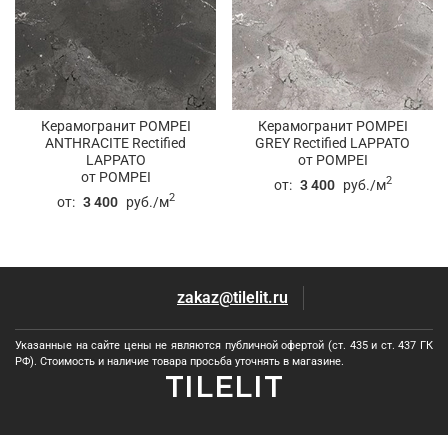
Керамогранит POMPEI
Керамогранит POMPEI
ANTHRACITE Rectified
GREY Rectified LAPPATO
LAPPATO
от POMPEI
от POMPEI
2
от:
3 400
руб./м
2
от:
3 400
руб./м
zakaz@tilelit.ru
Указанные на сайте цены не являются публичной офертой (ст. 435 и ст. 437 ГК
РФ). Стоимость и наличие товара просьба уточнять в магазине.
TILELIT