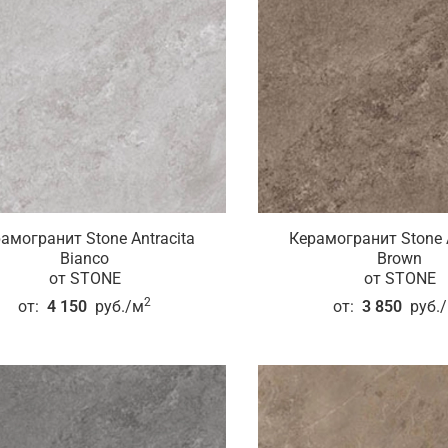
амогранит Stone Antracita
Керамогранит Stone A
Bianco
Brown
от STONE
от STONE
2
от:
4 150
руб./м
от:
3 850
руб.