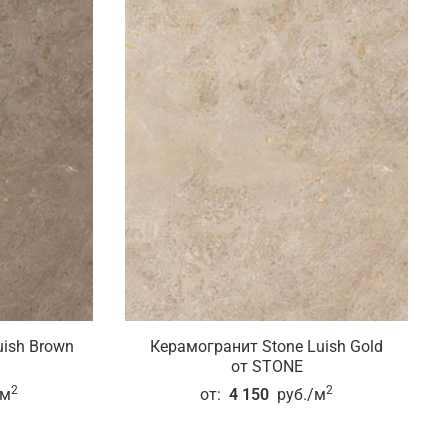
uish Brown
Керамогранит Stone Luish Gold
от STONE
2
2
/м
от:
4 150
руб./м