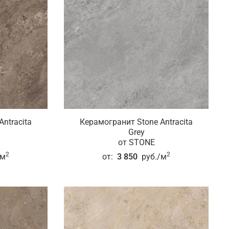
ntracita
Керамогранит Stone Antracita
Grey
от STONE
2
2
/м
от:
3 850
руб./м