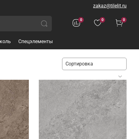
zakaz@tilelit.ru
0
0
0
коль
Спецэлементы