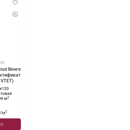
002
nut Венге
ктификат
1VTET)
x120
товая
2
96 м
2
/
м