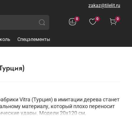
zakaz@tilelit.ru
0
0
0
коль
Спецэлементы
itra (Турция)
брики Vitra (Турция) в имитации дерева станет
альному материалу, который плохо переносит
нические удары. Модели 20х120 см,
ет, обеспечат прочную и безопасную
, годами сохраняющую целостность фактуры и