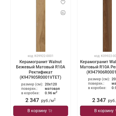
код: K09922-0001
код: K09922-0
Керамогранит Walnut
Керамогранит Wal
Бежевый Матовый R10A
Матовый R10A Ре
Ректификат
(K947906R000
(K947905R0001VTET)
размер (см):
20
поверхн.:
ма
размер (см):
20x120
в коробке:
0.
поверхн.:
матовая
2
в коробке:
0.96 м
2 347
2 347
2
руб./
м
руб.
В корзину
В корзину