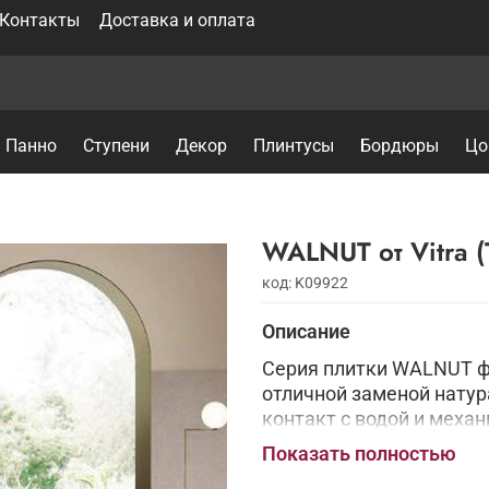
Контакты
Доставка и оплата
Панно
Ступени
Декор
Плинтусы
Бордюры
Цо
WALNUT от V
код: K09922
Описание
Серия плитки WALNUT фа
отличной заменой натур
контакт с водой и меха
стилизованные под парк
Показать полностью
поверхность под ногами