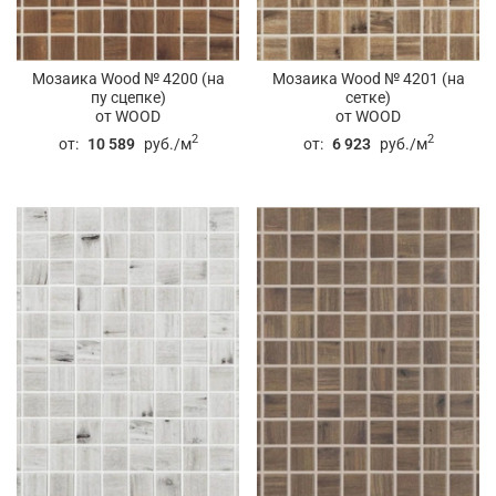
Мозаика Wood № 4200 (на
Мозаика Wood № 4201 (на
пу сцепке)
сетке)
от WOOD
от WOOD
2
2
от:
10 589
руб./м
от:
6 923
руб./м