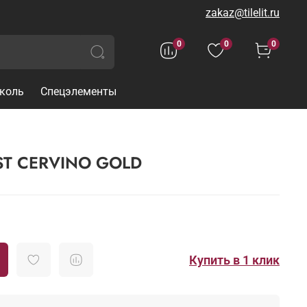
zakaz@tilelit.ru
0
0
0
коль
Спецэлементы
ST CERVINO GOLD
Купить в 1 клик