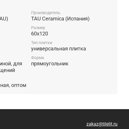
Производитель
AU)
TAU Ceramica (Испания)
Размер
60x120
Тип плитки
универсальная плитка
Форма
прямоугольник
ещений
морозостойкая, элитная, оптом
zakaz@tilelit.ru