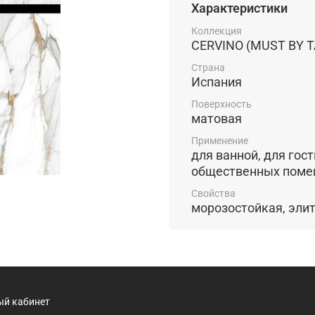
Характеристики
Коллекция
CERVINO (MUST BY T
Страна
Испания
Поверхность
матовая
Применение
для ванной, для гостиной, для
общественных пом
Свойства
ый кабинет