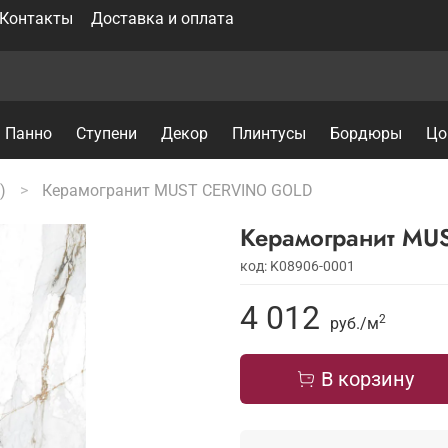
Контакты
Доставка и оплата
Панно
Ступени
Декор
Плинтусы
Бордюры
Цо
)
Керамогранит MUST CERVINO GOLD
Керамогранит MU
код: K08906-0001
4 012
2
руб./
м
В корзину