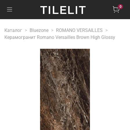
TILELIT
0
Каталог
Bluezone
ROMANO VERSAILLES
Керамогранит Romano Versailles Brown High Glossy