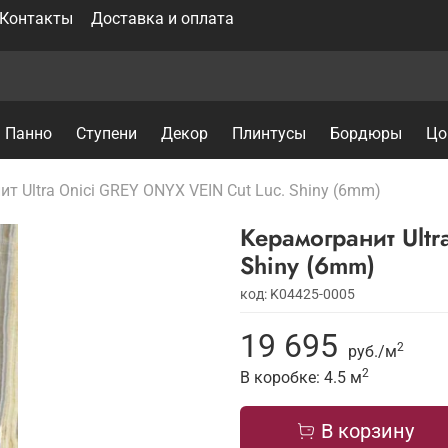
Контакты
Доставка и оплата
Панно
Ступени
Декор
Плинтусы
Бордюры
Цо
т Ultra Onici GREY ONYX VEIN Cut Luc. Shiny (6mm)
Керамогранит Ultr
Shiny (6mm)
код: K04425-0005
19 695
2
руб./
м
2
В коробке: 4.5
м
В корзину