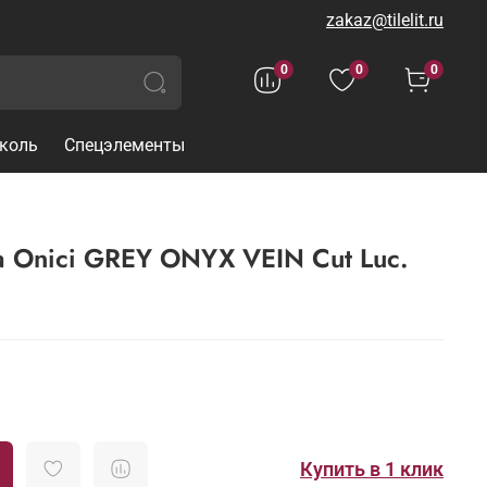
zakaz@tilelit.ru
0
0
0
коль
Спецэлементы
a Onici GREY ONYX VEIN Cut Luc.
Купить в 1 клик