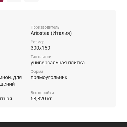
Производитель
Ariostea (Италия)
Размер
300x150
Тип плитки
универсальная плитка
Форма
прямоугольник
ещений
Вес коробки
формат, элитная
63,320 кг