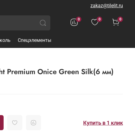
zakaz@tilelit.ru
0
0
0
коль
Спецэлементы
ht Premium Onice Green Silk(6 мм)
Купить в 1 клик