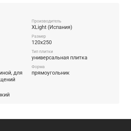
Производитель
XLight (Испания)
Размер
120x250
Тип плитки
универсальная плитка
Форма
прямоугольник
ещений
ормат, тонкий