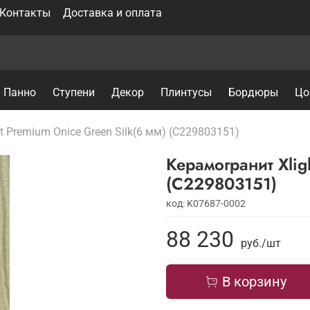
Контакты
Доставка и оплата
Панно
Ступени
Декор
Плинтусы
Бордюры
Цо
t Premium Onice Green Silk(6 мм) (C229803151)
Керамогранит Xlig
(C229803151)
код: K07687-0002
88 230
руб./шт
В корзину