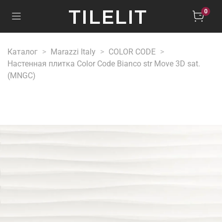
TILELIT
0
Каталог
Marazzi Italy
COLOR CODE
Настенная плитка Color Code Bianco str Move 3D sat.
(MNGC)