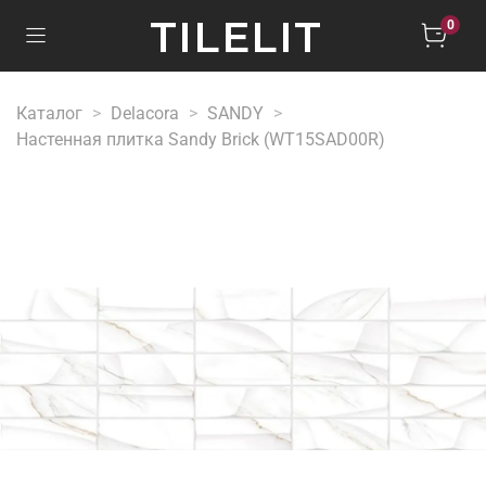
TILELIT
0
Каталог
Delacora
SANDY
Настенная плитка Sandy Brick (WT15SAD00R)